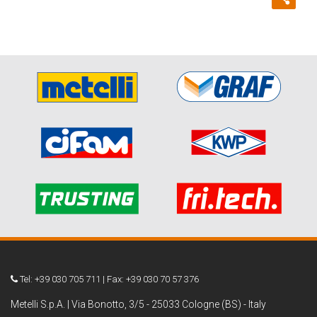
Tel: +39 030 705 711 | Fax: +39 030 70 57 376
Metelli S.p.A. | Via Bonotto, 3/5 - 25033 Cologne (BS) - Italy