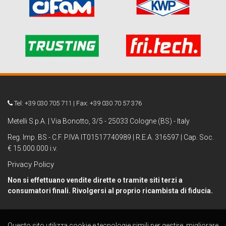
Tel: +39 030 705 711 | Fax: +39 030 70 57 376
Metelli S.p.A. | Via Bonotto, 3/5 - 25033 Cologne (BS) - Italy
Reg. Imp. BS - C.F. P.IVA IT01517740989 | R.E.A. 316597 | Cap. Soc.
€ 15.000.000 i.v.
Privacy Policy
Non si effettuano vendite dirette o tramite siti terzi a
consumatori finali. Rivolgersi al proprio ricambista di fiducia.
Questo sito utilizza cookie e tecnologie simili per gestire, migliorare