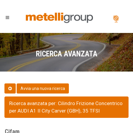
RICERCA AVANZATA
Ricerca avanzata per: Cilindro Frizione Concentrico
per AUDI A1 II City Carver (GBH), 35 TFSI
Cifam