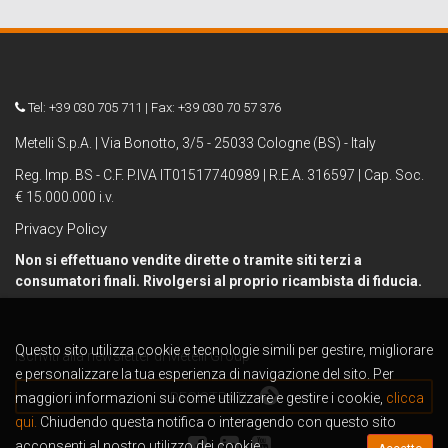
Tel: +39 030 705 711 | Fax: +39 030 70 57 376
Metelli S.p.A. | Via Bonotto, 3/5 - 25033 Cologne (BS) - Italy
Reg. Imp. BS - C.F. P.IVA IT01517740989 | R.E.A. 316597 | Cap. Soc.
€ 15.000.000 i.v.
Privacy Policy
Non si effettuano vendite dirette o tramite siti terzi a
consumatori finali. Rivolgersi al proprio ricambista di fiducia.
Questo sito utilizza cookie e tecnologie simili per gestire, migliorare
Iscriviti alla newsletter di Metelli Group
e personalizzare la tua esperienza di navigazione del sito. Per
maggiori informazioni su come utilizzare e gestire i cookie,
REGISTRATI
clicca
qui.
Chiudendo questa notifica o interagendo con questo sito
acconsenti al nostro utilizzo dei cookie.