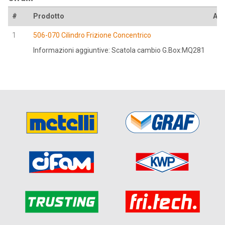
#
Prodotto
Att
1
506-070 Cilindro Frizione Concentrico
Informazioni aggiuntive: Scatola cambio G.Box:MQ281