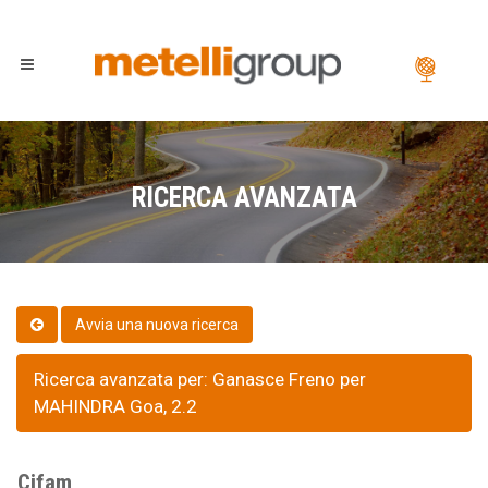
RICERCA AVANZATA
Ricerca avanzata per: Ganasce Freno per
MAHINDRA Goa, 2.2
Cifam