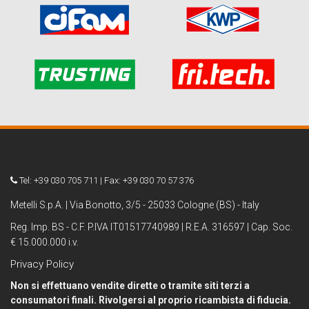
Tel: +39 030 705 711 | Fax: +39 030 70 57 376
Metelli S.p.A. | Via Bonotto, 3/5 - 25033 Cologne (BS) - Italy
Reg. Imp. BS - C.F. P.IVA IT01517740989 | R.E.A. 316597 | Cap. Soc.
€ 15.000.000 i.v.
Privacy Policy
Non si effettuano vendite dirette o tramite siti terzi a
consumatori finali. Rivolgersi al proprio ricambista di fiducia.