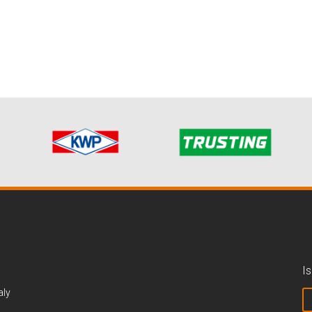
Is
aly