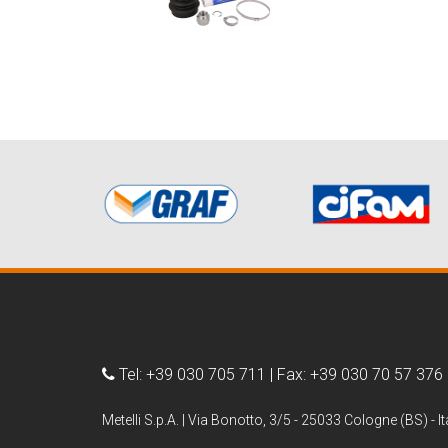
Tel: +39 030 705 711 | Fax: +39 030 70 57 376
Metelli S.p.A. | Via Bonotto, 3/5 - 25033 Cologne (BS) - It