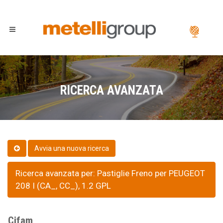
RICERCA AVANZATA
Ricerca avanzata per: Pastiglie Freno per PEUGEOT
208 I (CA_, CC_), 1.2 GPL
Cifam