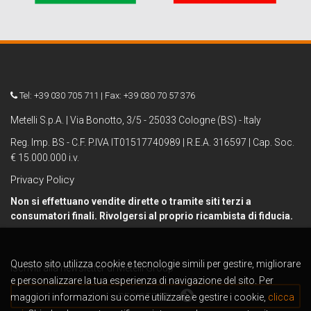
Tel: +39 030 705 711 | Fax: +39 030 70 57 376
Metelli S.p.A. | Via Bonotto, 3/5 - 25033 Cologne (BS) - Italy
Reg. Imp. BS - C.F. P.IVA IT01517740989 | R.E.A. 316597 | Cap. Soc.
€ 15.000.000 i.v.
Privacy Policy
Non si effettuano vendite dirette o tramite siti terzi a
consumatori finali. Rivolgersi al proprio ricambista di fiducia.
Questo sito utilizza cookie e tecnologie simili per gestire, migliorare
Iscriviti alla newsletter di Metelli Group
e personalizzare la tua esperienza di navigazione del sito. Per
maggiori informazioni su come utilizzare e gestire i cookie,
REGISTRATI
clicca