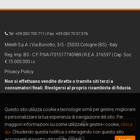
Tel: +39 030 705 711 | Fax: +39 030 70 57 376
Metelli S.p.A. | Via Bonotto, 3/5 - 25033 Cologne (BS) - Italy
Reg. Imp. BS - C.F. P.IVA IT01517740989 | R.E.A. 316597 | Cap. Soc.
€ 15.000.000 i.v.
Privacy Policy
Non si effettuano vendite dirette o tramite siti terzi a
consumatori finali. Rivolgersi al proprio ricambista di fiducia.
Questo sito utilizza cookie e tecnologie simili per gestire, migliorare
Iscriviti alla newsletter di Metelli Group
e personalizzare la tua esperienza di navigazione del sito. Per
maggiori informazioni su come utilizzare e gestire i cookie,
REGISTRATI
clicca
qui.
Chiudendo questa notifica o interagendo con questo sito
acconsenti al nostro utilizzo dei cookie.