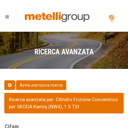
RICERCA AVANZATA
Ricerca avanzata per: Cilindro Frizione Concentrico
per SKODA Kamiq (NW4), 1.5 TSI
Cifam