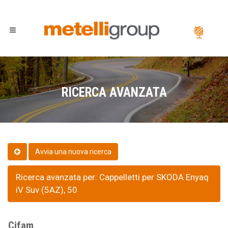
RICERCA AVANZATA
Ricerca avanzata per: Cappelletti per SKODA Enyaq
iV Suv (5AZ), 50
Cifam