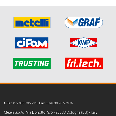
Tel: +39 030 705 711 | Fax: +39 030 70 57 376
Metelli S.p.A. | Via Bonotto, 3/5 - 25033 Cologne (BS) - Italy