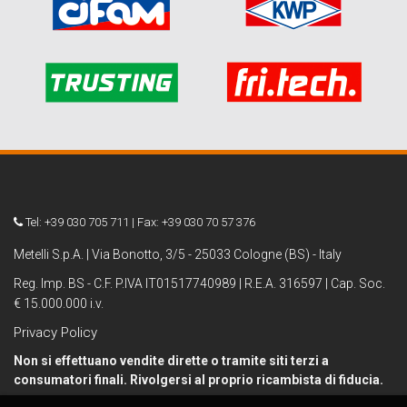
Tel: +39 030 705 711 | Fax: +39 030 70 57 376
Metelli S.p.A. | Via Bonotto, 3/5 - 25033 Cologne (BS) - Italy
Reg. Imp. BS - C.F. P.IVA IT01517740989 | R.E.A. 316597 | Cap. Soc.
€ 15.000.000 i.v.
Privacy Policy
Non si effettuano vendite dirette o tramite siti terzi a
consumatori finali. Rivolgersi al proprio ricambista di fiducia.