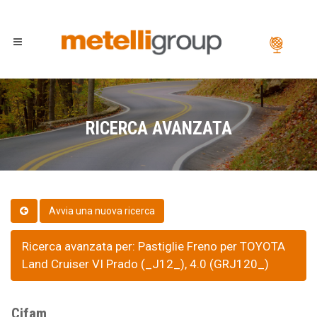
RICERCA AVANZATA
Ricerca avanzata per: Pastiglie Freno per TOYOTA
Land Cruiser VI Prado (_J12_), 4.0 (GRJ120_)
Cifam