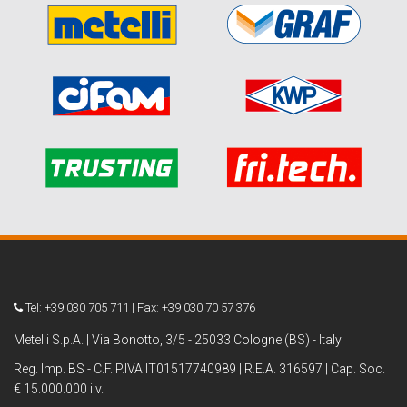
Tel: +39 030 705 711 | Fax: +39 030 70 57 376
Metelli S.p.A. | Via Bonotto, 3/5 - 25033 Cologne (BS) - Italy
Reg. Imp. BS - C.F. P.IVA IT01517740989 | R.E.A. 316597 | Cap. Soc.
€ 15.000.000 i.v.