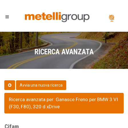
RICERCA AVANZATA
Ricerca avanzata per: Ganasce Freno per BMW 3 VI
(F30, F80), 320 d xDrive
Cifam