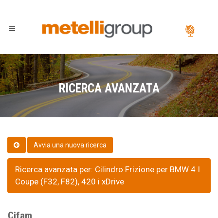
RICERCA AVANZATA
Ricerca avanzata per: Cilindro Frizione per BMW 4 I
Coupe (F32, F82), 420 i xDrive
Cifam