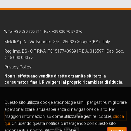
Tel: +39 030 705 711 | Fax: +39 030 70 57 376
Metelli S.p.A. | Via Bonotto, 3/5 - 25033 Cologne (BS) - Italy
Reg. Imp. BS - C.F. P.IVA IT01517740989 | R.E.A. 316597 | Cap. Soc.
€ 15.000.000 i.v.
Privacy Policy
Non si effettuano vendite dirette o tramite siti terzi a
consumatori finali. Rivolgersi al proprio ricambista di fiducia.
Questo sito utilizza cookie e tecnologie simili per gestire, migliorare
Iscriviti alla newsletter di Metelli Group
e personalizzare la tua esperienza di navigazione del sito. Per
maggiori informazioni su come utilizzare e gestire i cookie,
REGISTRATI
clicca
qui.
Chiudendo questa notifica o interagendo con questo sito
acconsenti al nostro utilizzo dei cookie.