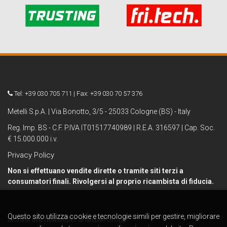
Tel: +39 030 705 711 | Fax: +39 030 70 57 376
Metelli S.p.A. | Via Bonotto, 3/5 - 25033 Cologne (BS) - Italy
Reg. Imp. BS - C.F. P.IVA IT01517740989 | R.E.A. 316597 | Cap. Soc.
€ 15.000.000 i.v.
Privacy Policy
Non si effettuano vendite dirette o tramite siti terzi a
consumatori finali. Rivolgersi al proprio ricambista di fiducia.
Questo sito utilizza cookie e tecnologie simili per gestire, migliorare
Iscriviti alla newsletter di Metelli Group