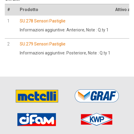
#
Prodotto
Attivo all
1
SU.278 Sensori Pastiglie
Informazioni aggiuntive: Anteriore, Note : Q.ty 1
2
SU.279 Sensori Pastiglie
Informazioni aggiuntive: Posteriore, Note : Q.ty 1