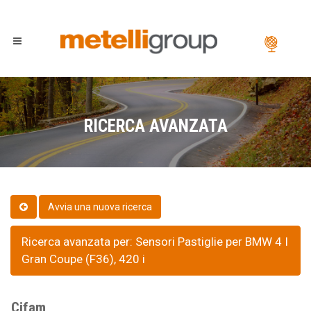
RICERCA AVANZATA
Ricerca avanzata per: Sensori Pastiglie per BMW 4 I
Gran Coupe (F36), 420 i
Cifam