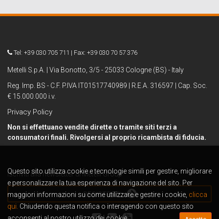
Tel: +39 030 705 711 | Fax: +39 030 70 57 376
Metelli S.p.A. | Via Bonotto, 3/5 - 25033 Cologne (BS) - Italy
Reg. Imp. BS - C.F. P.IVA IT01517740989 | R.E.A. 316597 | Cap. Soc.
€ 15.000.000 i.v.
Privacy Policy
Non si effettuano vendite dirette o tramite siti terzi a
consumatori finali. Rivolgersi al proprio ricambista di fiducia.
Questo sito utilizza cookie e tecnologie simili per gestire, migliorare
Iscriviti alla newsletter di Metelli Group
e personalizzare la tua esperienza di navigazione del sito. Per
maggiori informazioni su come utilizzare e gestire i cookie,
REGISTRATI
clicca
qui.
Chiudendo questa notifica o interagendo con questo sito
acconsenti al nostro utilizzo dei cookie.