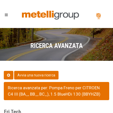
RICERCA AVANZATA
Ricerca avanzata per: Pompa Freno per CITROEN
C4 III (BA_, BB_, BC_), 1.5 BlueHDi 130 (BBYHZB)
Fri.Tech.