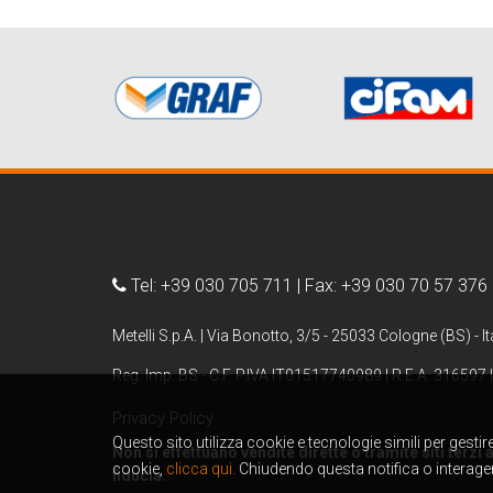
Tel: +39 030 705 711 | Fax: +39 030 70 57 376
Metelli S.p.A. | Via Bonotto, 3/5 - 25033 Cologne (BS) - It
Reg. Imp. BS - C.F. P.IVA IT01517740989 | R.E.A. 316597 |
Privacy Policy
Questo sito utilizza cookie e tecnologie simili per gesti
Non si effettuano vendite dirette o tramite siti terzi
cookie,
clicca qui.
Chiudendo questa notifica o interagen
fiducia.