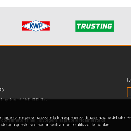
Is
aly
 Cap. Soc. € 15.000.000 i.v.
re, migliorare e personalizzare la tua esperienza di navigazione del sito. P
 a consumatori finali. Rivolgersi al proprio ricambista di
do con questo sito acconsenti al nostro utilizzo dei cookie.