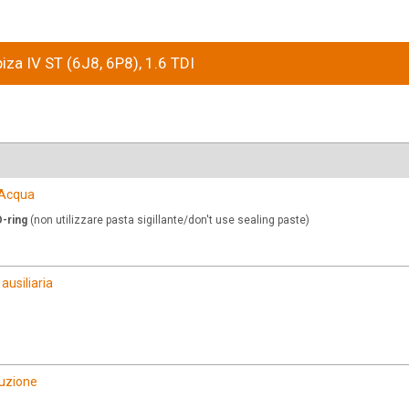
biza IV ST (6J8, 6P8), 1.6 TDI
Acqua
-ring
(non utilizzare pasta sigillante/don't use sealing paste)
usiliaria
buzione