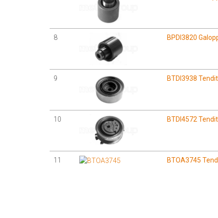
8
BPDI3820 Galoppi
9
BTDI3938 Tendito
10
BTDI4572 Tendito
11
BTOA3745 Tendito