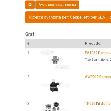
Ricerca avanzata per: Cappelletti per SEAT I
Graf
#
Prodotto
1
PA1089 Pompa 
Tipo Guarnizione:
O
2
AWP019 Pompa a
3
TP092 Kit distri