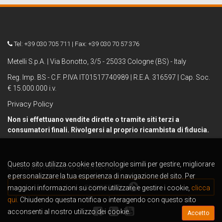
Tel: +39 030 705 711 | Fax: +39 030 70 57 376
Metelli S.p.A. | Via Bonotto, 3/5 - 25033 Cologne (BS) - Italy
Reg. Imp. BS - C.F. P.IVA IT01517740989 | R.E.A. 316597 | Cap. Soc.
€ 15.000.000 i.v.
Privacy Policy
Non si effettuano vendite dirette o tramite siti terzi a
consumatori finali. Rivolgersi al proprio ricambista di fiducia.
Questo sito utilizza cookie e tecnologie simili per gestire, migliorare
Iscriviti alla newsletter di Metelli Group
e personalizzare la tua esperienza di navigazione del sito. Per
maggiori informazioni su come utilizzare e gestire i cookie,
REGISTRATI
clicca
qui.
Chiudendo questa notifica o interagendo con questo sito
acconsenti al nostro utilizzo dei cookie.
Accetto