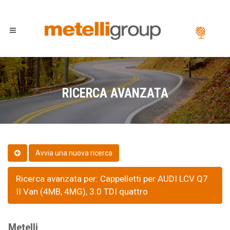
RICERCA AVANZATA
Ricerca avanzata per: Cappelletti per AUDI LCV Q7
II Van (4MB, 4MG), 3.0 TDI quattro
Metelli