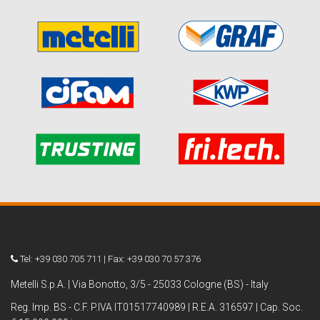
Tel: +39 030 705 711 | Fax: +39 030 70 57 376
Metelli S.p.A. | Via Bonotto, 3/5 - 25033 Cologne (BS) - Italy
Reg. Imp. BS - C.F. P.IVA IT01517740989 | R.E.A. 316597 | Cap. Soc.