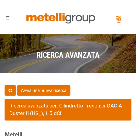
RICERCA AVANZATA
Ricerca avanzata per: Cilindretto Freno per DACIA
Duster II (HS_), 1.5 dCi
Metelli