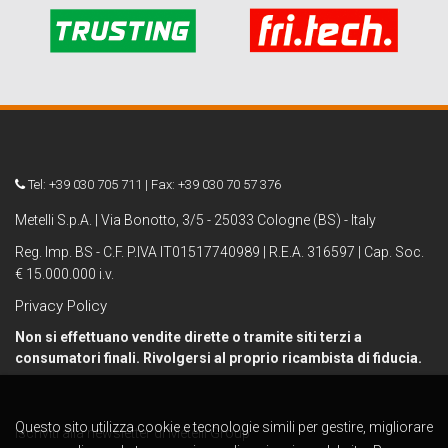
Tel: +39 030 705 711 | Fax: +39 030 70 57 376
Metelli S.p.A. | Via Bonotto, 3/5 - 25033 Cologne (BS) - Italy
Reg. Imp. BS - C.F. P.IVA IT01517740989 | R.E.A. 316597 | Cap. Soc.
€ 15.000.000 i.v.
Privacy Policy
Non si effettuano vendite dirette o tramite siti terzi a
consumatori finali. Rivolgersi al proprio ricambista di fiducia.
Questo sito utilizza cookie e tecnologie simili per gestire, migliorare
Iscriviti alla newsletter di Metelli Group