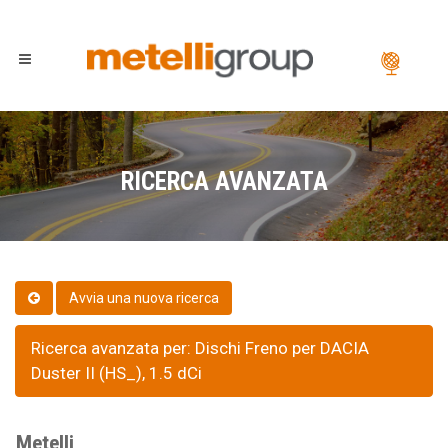
RICERCA AVANZATA
Ricerca avanzata per: Dischi Freno per DACIA
Duster II (HS_), 1.5 dCi
Metelli