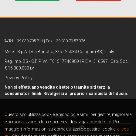
Tel: +39 030 705 711 | Fax: +39 030 70 57 376
Metelli S.p.A. | Via Bonotto, 3/5 - 25033 Cologne (BS) - Italy
Reg. Imp. BS - C.F. P.IVA IT01517740989 | R.E.A. 316597 | Cap. Soc.
€ 15.000.000 i.v.
Privacy Policy
Non si effettuano vendite dirette o tramite siti terzi a
consumatori finali. Rivolgersi al proprio ricambista di fiducia.
Questo sito utilizza cookie e tecnologie simili per gestire, migliorare
Iscriviti alla newsletter di Metelli Group
e personalizzare la tua esperienza di navigazione del sito. Per
maggiori informazioni su come utilizzare e gestire i cookie,
REGISTRATI
clicca