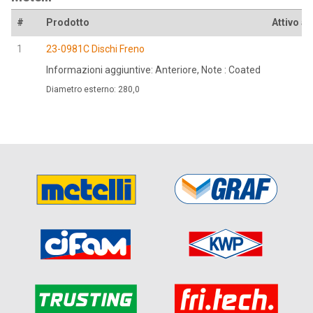
#
Prodotto
Attivo al
1
23-0981C Dischi Freno
Informazioni aggiuntive: Anteriore, Note : Coated
Diametro esterno: 280,0