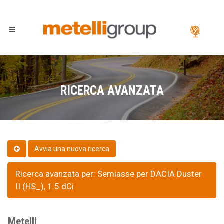
RICERCA AVANZATA
Ricerca avanzata per: Semiasse per DACIA Duster
II (HS_), 1.5 dCi
Metelli