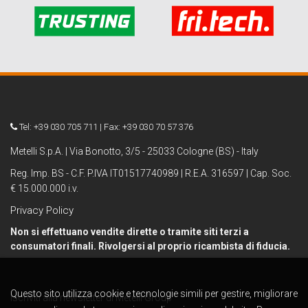
Tel: +39 030 705 711 | Fax: +39 030 70 57 376
Metelli S.p.A. | Via Bonotto, 3/5 - 25033 Cologne (BS) - Italy
Reg. Imp. BS - C.F. P.IVA IT01517740989 | R.E.A. 316597 | Cap. Soc.
€ 15.000.000 i.v.
Privacy Policy
Non si effettuano vendite dirette o tramite siti terzi a
consumatori finali. Rivolgersi al proprio ricambista di fiducia.
Questo sito utilizza cookie e tecnologie simili per gestire, migliorare
Iscriviti alla newsletter di Metelli Group