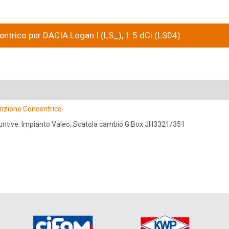
centrico per DACIA Logan I (LS_), 1.5 dCi (LS04)
Frizione Concentrico
untive: Impianto Valeo, Scatola cambio G.Box:JH3321/351