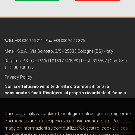
Tel: +39 030 705 711 | Fax: +39 030 70 57 376
Metelli S.p.A. | Via Bonotto, 3/5 - 25033 Cologne (BS) - Italy
Reg. Imp. BS - C.F. P.IVA IT01517740989 | R.E.A. 316597 | Cap. Soc.
€ 15.000.000 i.v.
Privacy Policy
Non si effettuano vendite dirette o tramite siti terzi a
consumatori finali. Rivolgersi al proprio ricambista di fiducia.
Questo sito utilizza cookie e tecnologie simili per gestire, migliorare
Iscriviti alla newsletter di Metelli Group
e personalizzare la tua esperienza di navigazione del sito. Per
maggiori informazioni su come utilizzare e gestire i cookie,
REGISTRATI
clicca