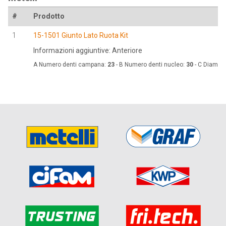
#
Prodotto
1
15-1501 Giunto Lato Ruota Kit
Informazioni aggiuntive: Anteriore
A Numero denti campana:
23
- B Numero denti nucleo:
30
- C Diametr