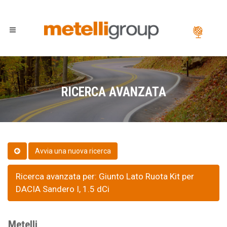
RICERCA AVANZATA
Ricerca avanzata per: Giunto Lato Ruota Kit per
DACIA Sandero I, 1.5 dCi
Metelli