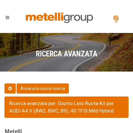
RICERCA AVANZATA
Ricerca avanzata per: Giunto Lato Ruota Kit per
AUDI A4 V (8W2, 8WC, B9), 40 TFSI Mild Hybrid
Metelli