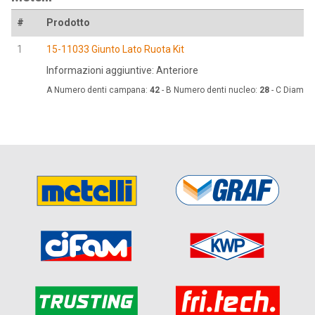
#
Prodotto
1
15-11033 Giunto Lato Ruota Kit
Informazioni aggiuntive: Anteriore
A Numero denti campana:
42
- B Numero denti nucleo:
28
- C Diametr