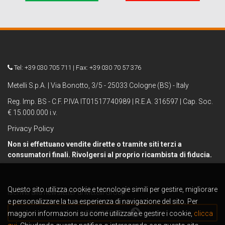
Tel: +39 030 705 711 | Fax: +39 030 70 57 376
Metelli S.p.A. | Via Bonotto, 3/5 - 25033 Cologne (BS) - Italy
Reg. Imp. BS - C.F. P.IVA IT01517740989 | R.E.A. 316597 | Cap. Soc.
€ 15.000.000 i.v.
Privacy Policy
Non si effettuano vendite dirette o tramite siti terzi a
consumatori finali. Rivolgersi al proprio ricambista di fiducia.
Questo sito utilizza cookie e tecnologie simili per gestire, migliorare
Iscriviti alla newsletter di Metelli Group
e personalizzare la tua esperienza di navigazione del sito. Per
maggiori informazioni su come utilizzare e gestire i cookie,
REGISTRATI
clicca