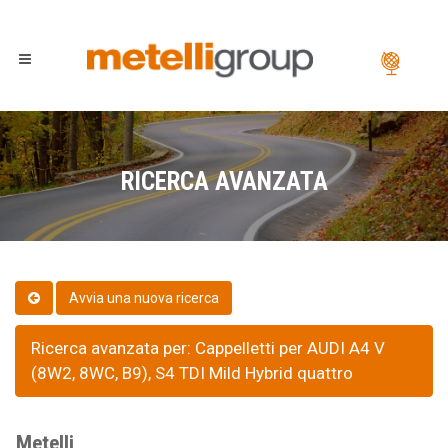
RICERCA AVANZATA
Ricerca avanzata per: Cappelletti per AUDI A4 V
(8W2, 8WC, B9), S4 TDI Mild Hybrid quattro
Metelli