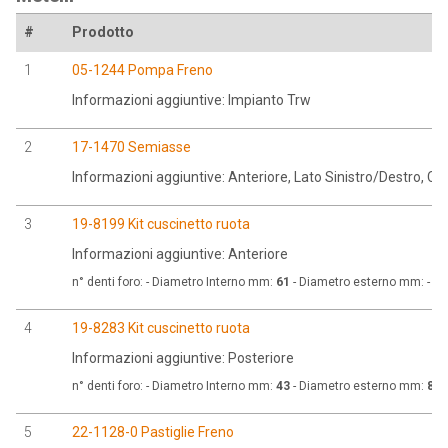
#
Prodotto
1
05-1244 Pompa Freno
Informazioni aggiuntive: Impianto Trw
2
17-1470 Semiasse
Informazioni aggiuntive: Anteriore, Lato Sinistro/Destro, 
3
19-8199 Kit cuscinetto ruota
Informazioni aggiuntive: Anteriore
n° denti foro:
- Diametro Interno mm:
61
- Diametro esterno mm:
- D
4
19-8283 Kit cuscinetto ruota
Informazioni aggiuntive: Posteriore
n° denti foro:
- Diametro Interno mm:
43
- Diametro esterno mm:
84
-
5
22-1128-0 Pastiglie Freno