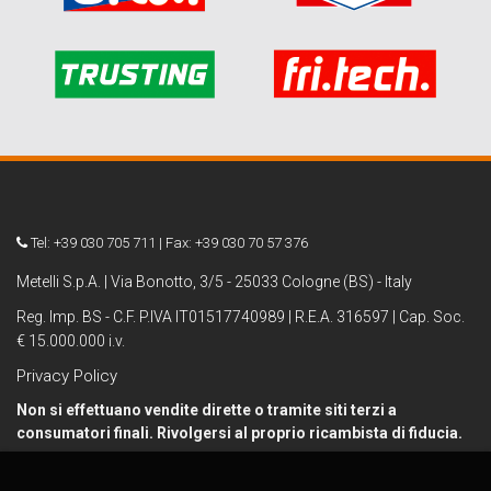
Tel: +39 030 705 711 | Fax: +39 030 70 57 376
Metelli S.p.A. | Via Bonotto, 3/5 - 25033 Cologne (BS) - Italy
Reg. Imp. BS - C.F. P.IVA IT01517740989 | R.E.A. 316597 | Cap. Soc.
€ 15.000.000 i.v.
Privacy Policy
Non si effettuano vendite dirette o tramite siti terzi a
consumatori finali. Rivolgersi al proprio ricambista di fiducia.