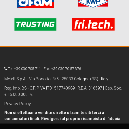
Tel: +39 030 705 711 | Fax: +39 030 70 57 376
Metelli S.p.A. | Via Bonotto, 3/5 - 25033 Cologne (BS) - Italy
Reg. Imp. BS - C.F. P.IVA IT01517740989 | R.E.A. 316597 | Cap. Soc.
€ 15.000.000 i.v.
Privacy Policy
Non si effettuano vendite dirette o tramite siti terzi a
consumatori finali. Rivolgersi al proprio ricambista di fiducia.