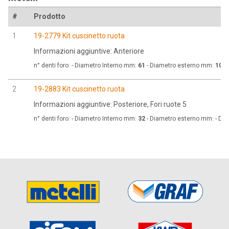
#
Prodotto
1
19-2779 Kit cuscinetto ruota
Informazioni aggiuntive: Anteriore
n° denti foro:
- Diametro Interno mm:
61
- Diametro esterno mm:
100
-
2
19-2883 Kit cuscinetto ruota
Informazioni aggiuntive: Posteriore, Fori ruote 5
n° denti foro:
- Diametro Interno mm:
32
- Diametro esterno mm:
- Di