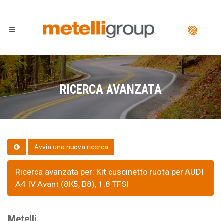
RICERCA AVANZATA
Ricerca avanzata per: Kit cuscinetto ruota per AUDI
A4 IV Avant (8K5, B8), 1.8 TFSI
Metelli