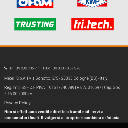
Tel: +39 030 705 711 | Fax: +39 030 70 57 376
Metelli S.p.A. | Via Bonotto, 3/5 - 25033 Cologne (BS) - Italy
Reg. Imp. BS - C.F. P.IVA IT01517740989 | R.E.A. 316597 | Cap. Soc.
€ 15.000.000 i.v.
Privacy Policy
Non si effettuano vendite dirette o tramite siti terzi a
consumatori finali. Rivolgersi al proprio ricambista di fiducia.