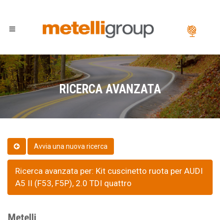
RICERCA AVANZATA
Ricerca avanzata per: Kit cuscinetto ruota per AUDI
A5 II (F53, F5P), 2.0 TDI quattro
Metelli