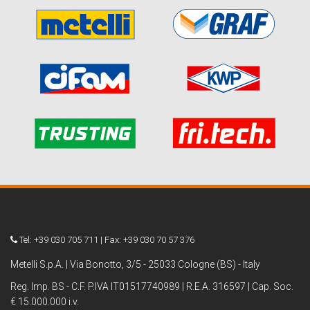
Tel: +39 030 705 711 | Fax: +39 030 70 57 376
Metelli S.p.A. | Via Bonotto, 3/5 - 25033 Cologne (BS) - Italy
Reg. Imp. BS - C.F. P.IVA IT01517740989 | R.E.A. 316597 | Cap. Soc.
€ 15.000.000 i.v.