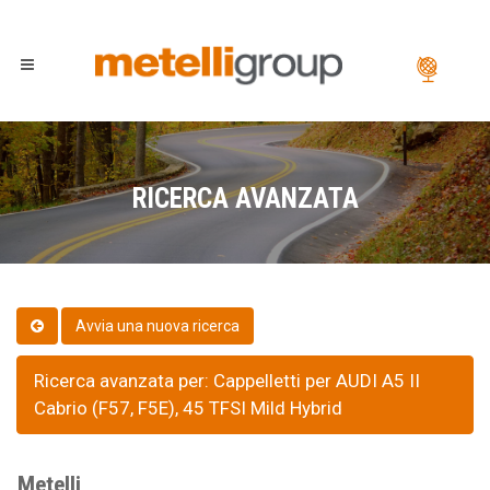
RICERCA AVANZATA
Ricerca avanzata per: Cappelletti per AUDI A5 II
Cabrio (F57, F5E), 45 TFSI Mild Hybrid
Metelli