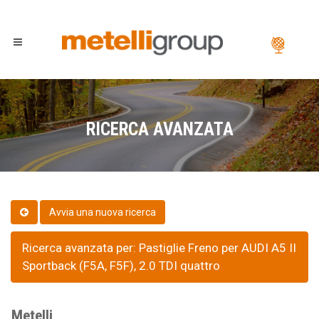
RICERCA AVANZATA
Ricerca avanzata per: Pastiglie Freno per AUDI A5 II
Sportback (F5A, F5F), 2.0 TDI quattro
Metelli