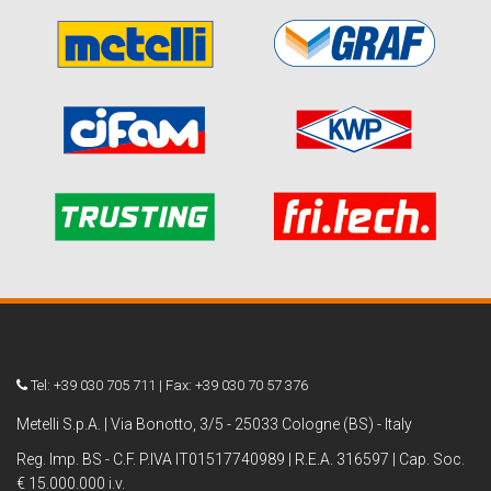
Tel: +39 030 705 711 | Fax: +39 030 70 57 376
Metelli S.p.A. | Via Bonotto, 3/5 - 25033 Cologne (BS) - Italy
Reg. Imp. BS - C.F. P.IVA IT01517740989 | R.E.A. 316597 | Cap. Soc.
€ 15.000.000 i.v.