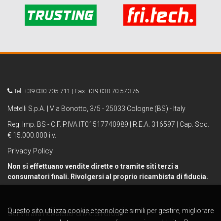
Tel: +39 030 705 711 | Fax: +39 030 70 57 376
Metelli S.p.A. | Via Bonotto, 3/5 - 25033 Cologne (BS) - Italy
Reg. Imp. BS - C.F. P.IVA IT01517740989 | R.E.A. 316597 | Cap. Soc.
€ 15.000.000 i.v.
Privacy Policy
Non si effettuano vendite dirette o tramite siti terzi a
consumatori finali. Rivolgersi al proprio ricambista di fiducia.
Questo sito utilizza cookie e tecnologie simili per gestire, migliorare
Iscriviti alla newsletter di Metelli Group