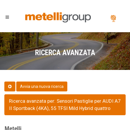
RICERCA AVANZATA
Ricerca avanzata per: Sensori Pastiglie per AUDI A7
II Sportback (4KA), 55 TFSI Mild Hybrid quattro
Metelli