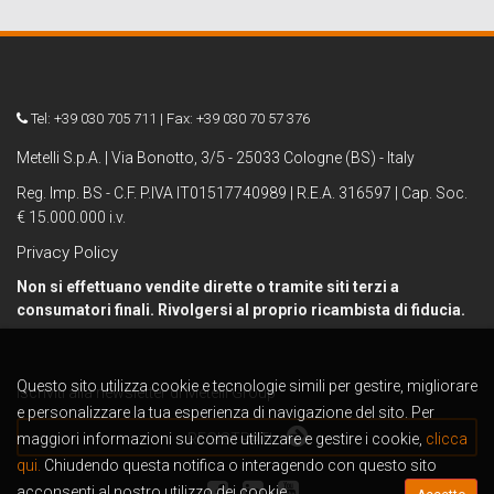
Tel: +39 030 705 711 | Fax: +39 030 70 57 376
Metelli S.p.A. | Via Bonotto, 3/5 - 25033 Cologne (BS) - Italy
Reg. Imp. BS - C.F. P.IVA IT01517740989 | R.E.A. 316597 | Cap. Soc.
€ 15.000.000 i.v.
Privacy Policy
Non si effettuano vendite dirette o tramite siti terzi a
consumatori finali. Rivolgersi al proprio ricambista di fiducia.
Questo sito utilizza cookie e tecnologie simili per gestire, migliorare
Iscriviti alla newsletter di Metelli Group
e personalizzare la tua esperienza di navigazione del sito. Per
maggiori informazioni su come utilizzare e gestire i cookie,
REGISTRATI
clicca
qui.
Chiudendo questa notifica o interagendo con questo sito
acconsenti al nostro utilizzo dei cookie.