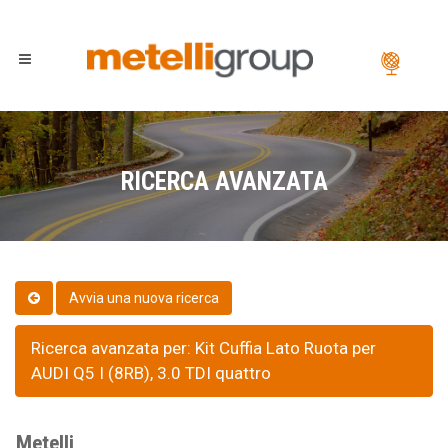
RICERCA AVANZATA
Ricerca avanzata per: Kit Cuffia Lato Ruota per
AUDI Q5 I (8RB), 3.0 TDI quattro
Metelli