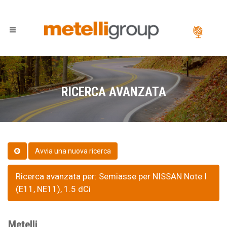
RICERCA AVANZATA
Ricerca avanzata per: Semiasse per NISSAN Note I
(E11, NE11), 1.5 dCi
Metelli