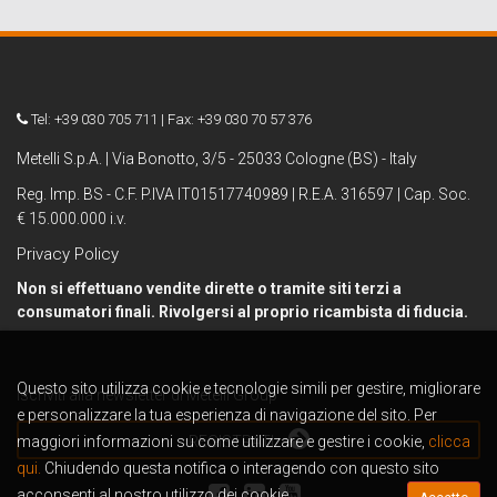
Tel: +39 030 705 711 | Fax: +39 030 70 57 376
Metelli S.p.A. | Via Bonotto, 3/5 - 25033 Cologne (BS) - Italy
Reg. Imp. BS - C.F. P.IVA IT01517740989 | R.E.A. 316597 | Cap. Soc.
€ 15.000.000 i.v.
Privacy Policy
Non si effettuano vendite dirette o tramite siti terzi a
consumatori finali. Rivolgersi al proprio ricambista di fiducia.
Questo sito utilizza cookie e tecnologie simili per gestire, migliorare
Iscriviti alla newsletter di Metelli Group
e personalizzare la tua esperienza di navigazione del sito. Per
maggiori informazioni su come utilizzare e gestire i cookie,
REGISTRATI
clicca
qui.
Chiudendo questa notifica o interagendo con questo sito
acconsenti al nostro utilizzo dei cookie.