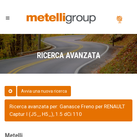
RICERCA AVANZATA
Ricerca avanzata per: Ganasce Freno per RENAULT
Captur I (J5_, H5_), 1.5 dCi 110
Metelli