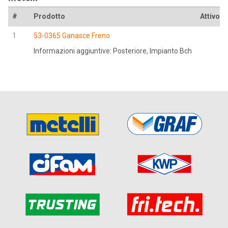
#
Prodotto
Attivo a
1
53-0365 Ganasce Freno
Informazioni aggiuntive: Posteriore, Impianto Bch