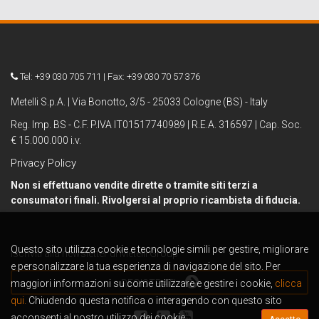
Tel: +39 030 705 711 | Fax: +39 030 70 57 376
Metelli S.p.A. | Via Bonotto, 3/5 - 25033 Cologne (BS) - Italy
Reg. Imp. BS - C.F. P.IVA IT01517740989 | R.E.A. 316597 | Cap. Soc.
€ 15.000.000 i.v.
Privacy Policy
Non si effettuano vendite dirette o tramite siti terzi a
consumatori finali. Rivolgersi al proprio ricambista di fiducia.
Questo sito utilizza cookie e tecnologie simili per gestire, migliorare
Iscriviti alla newsletter di Metelli Group
e personalizzare la tua esperienza di navigazione del sito. Per
maggiori informazioni su come utilizzare e gestire i cookie,
REGISTRATI
clicca
qui.
Chiudendo questa notifica o interagendo con questo sito
acconsenti al nostro utilizzo dei cookie.