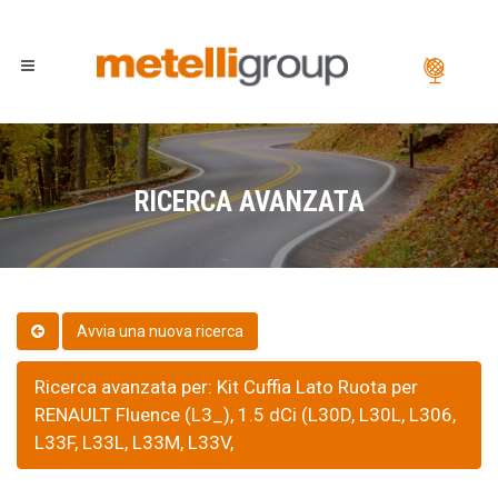
RICERCA AVANZATA
Ricerca avanzata per: Kit Cuffia Lato Ruota per
RENAULT Fluence (L3_), 1.5 dCi (L30D, L30L, L306,
L33F, L33L, L33M, L33V,