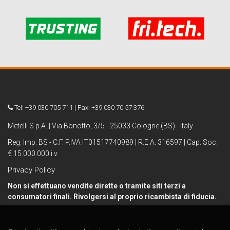
Tel: +39 030 705 711 | Fax: +39 030 70 57 376
Metelli S.p.A. | Via Bonotto, 3/5 - 25033 Cologne (BS) - Italy
Reg. Imp. BS - C.F. P.IVA IT01517740989 | R.E.A. 316597 | Cap. Soc.
€ 15.000.000 i.v.
Privacy Policy
Non si effettuano vendite dirette o tramite siti terzi a
consumatori finali. Rivolgersi al proprio ricambista di fiducia.