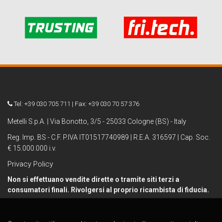
Tel: +39 030 705 711 | Fax: +39 030 70 57 376
Metelli S.p.A. | Via Bonotto, 3/5 - 25033 Cologne (BS) - Italy
Reg. Imp. BS - C.F. P.IVA IT01517740989 | R.E.A. 316597 | Cap. Soc.
€ 15.000.000 i.v.
Privacy Policy
Non si effettuano vendite dirette o tramite siti terzi a
consumatori finali. Rivolgersi al proprio ricambista di fiducia.