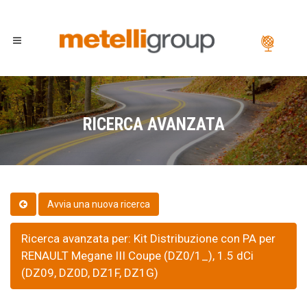
RICERCA AVANZATA
Ricerca avanzata per: Kit Distribuzione con PA per
RENAULT Megane III Coupe (DZ0/1_), 1.5 dCi
(DZ09, DZ0D, DZ1F, DZ1G)