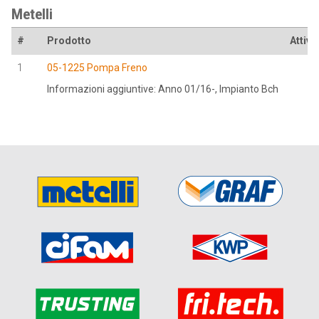
Metelli
#
Prodotto
Attivo
1
05-1225 Pompa Freno
Informazioni aggiuntive: Anno 01/16-, Impianto Bch