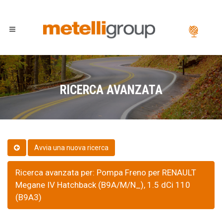
RICERCA AVANZATA
Ricerca avanzata per: Pompa Freno per RENAULT
Megane IV Hatchback (B9A/M/N_), 1.5 dCi 110
(B9A3)