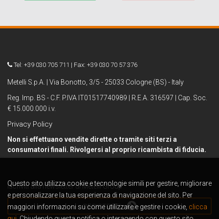
Tel: +39 030 705 711 | Fax: +39 030 70 57 376
Metelli S.p.A. | Via Bonotto, 3/5 - 25033 Cologne (BS) - Italy
Reg. Imp. BS - C.F. P.IVA IT01517740989 | R.E.A. 316597 | Cap. Soc.
€ 15.000.000 i.v.
Privacy Policy
Non si effettuano vendite dirette o tramite siti terzi a
consumatori finali. Rivolgersi al proprio ricambista di fiducia.
Questo sito utilizza cookie e tecnologie simili per gestire, migliorare
Iscriviti alla newsletter di Metelli Group
e personalizzare la tua esperienza di navigazione del sito. Per
maggiori informazioni su come utilizzare e gestire i cookie,
REGISTRATI
clicca
qui.
Chiudendo questa notifica o interagendo con questo sito