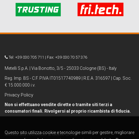
Tel: +39 030 705 711 | Fax: +39 030 70 57 376
Metelli S.p.A. | Via Bonotto, 3/5 - 25033 Cologne (BS) - Italy
Reg. Imp. BS - C.F. P.IVA IT01517740989 | R.E.A. 316597 | Cap. Soc.
€ 15.000.000 i.v.
Privacy Policy
Non si effettuano vendite dirette o tramite siti terzi a
consumatori finali. Rivolgersi al proprio ricambista di fiducia.
Questo sito utilizza cookie e tecnologie simili per gestire, migliorare
Iscriviti alla newsletter di Metelli Group