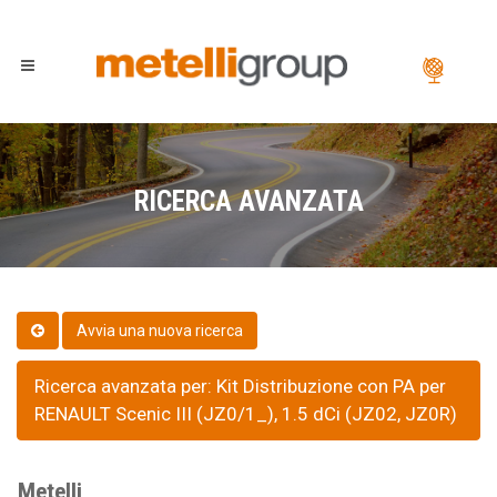
RICERCA AVANZATA
Ricerca avanzata per: Kit Distribuzione con PA per
RENAULT Scenic III (JZ0/1_), 1.5 dCi (JZ02, JZ0R)
Metelli