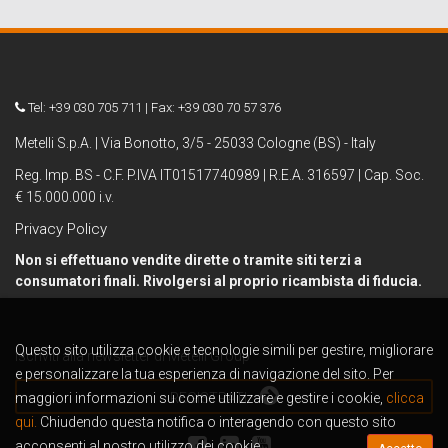
Tel: +39 030 705 711 | Fax: +39 030 70 57 376
Metelli S.p.A. | Via Bonotto, 3/5 - 25033 Cologne (BS) - Italy
Reg. Imp. BS - C.F. P.IVA IT01517740989 | R.E.A. 316597 | Cap. Soc.
€ 15.000.000 i.v.
Privacy Policy
Non si effettuano vendite dirette o tramite siti terzi a
consumatori finali. Rivolgersi al proprio ricambista di fiducia.
Questo sito utilizza cookie e tecnologie simili per gestire, migliorare
Iscriviti alla newsletter di Metelli Group
e personalizzare la tua esperienza di navigazione del sito. Per
maggiori informazioni su come utilizzare e gestire i cookie,
REGISTRATI
clicca
qui.
Chiudendo questa notifica o interagendo con questo sito
acconsenti al nostro utilizzo dei cookie.