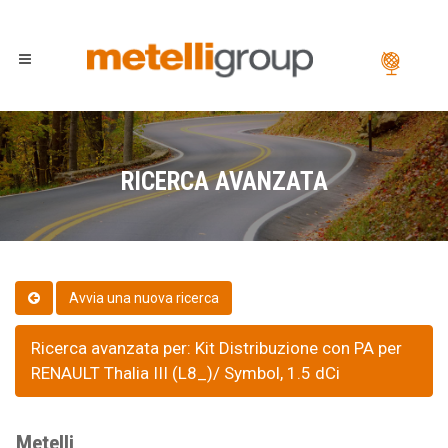
RICERCA AVANZATA
Ricerca avanzata per: Kit Distribuzione con PA per
RENAULT Thalia III (L8_)/ Symbol, 1.5 dCi
Metelli