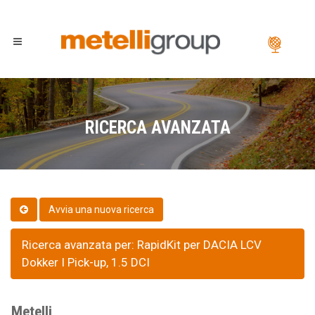
RICERCA AVANZATA
Ricerca avanzata per: RapidKit per DACIA LCV
Dokker I Pick-up, 1.5 DCI
Metelli