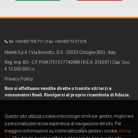
Tel: +39 030 705 711 | Fax: +39 030 70 57 376
Metelli S.p.A. | Via Bonotto, 3/5 - 25033 Cologne (BS) - Italy
Reg. Imp. BS - C.F. P.IVA IT01517740989 | R.E.A. 316597 | Cap. Soc.
€ 15.000.000 i.v.
Privacy Policy
Non si effettuano vendite dirette o tramite siti terzi a
consumatori finali. Rivolgersi al proprio ricambista di fiducia.
Questo sito utilizza cookie e tecnologie simili per gestire, migliorare
Iscriviti alla newsletter di Metelli Group
e personalizzare la tua esperienza di navigazione del sito. Per
maggiori informazioni su come utilizzare e gestire i cookie,
REGISTRATI
clicca