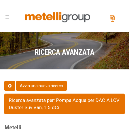
RICERCA AVANZATA
Ricerca avanzata per: Pompa Acqua per DACIA LCV
Duster Suv Van, 1.5 dCi
Metelli