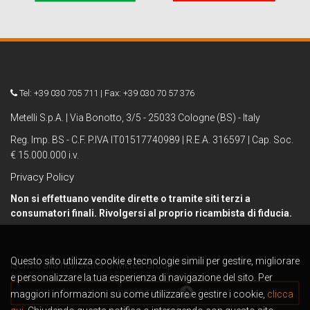
Tel: +39 030 705 711 | Fax: +39 030 70 57 376
Metelli S.p.A. | Via Bonotto, 3/5 - 25033 Cologne (BS) - Italy
Reg. Imp. BS - C.F. P.IVA IT01517740989 | R.E.A. 316597 | Cap. Soc.
€ 15.000.000 i.v.
Privacy Policy
Non si effettuano vendite dirette o tramite siti terzi a
consumatori finali. Rivolgersi al proprio ricambista di fiducia.
Questo sito utilizza cookie e tecnologie simili per gestire, migliorare
Iscriviti alla newsletter di Metelli Group
e personalizzare la tua esperienza di navigazione del sito. Per
maggiori informazioni su come utilizzare e gestire i cookie,
REGISTRATI
clicca