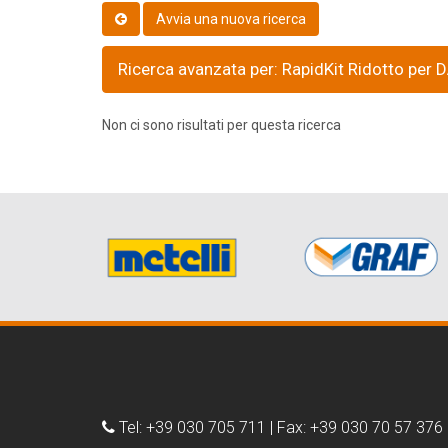
Ricerca avanzata per: RapidKit Ridotto per 
Non ci sono risultati per questa ricerca
Tel: +39 030 705 711 | Fax: +39 030 70 57 376