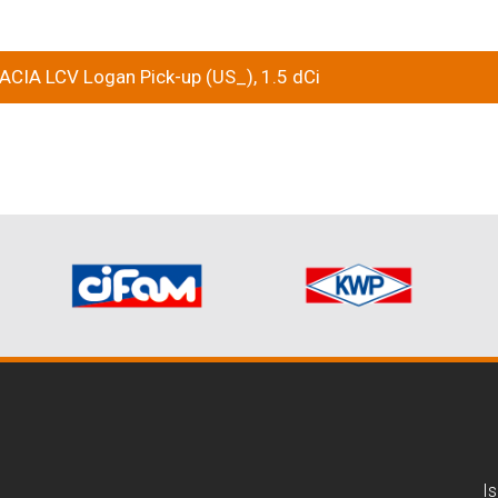
DACIA LCV Logan Pick-up (US_), 1.5 dCi
Is