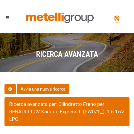
RICERCA AVANZATA
Ricerca avanzata per: Cilindretto Freno per
RENAULT LCV Kangoo Express II (FW0/1_), 1.6 16V
LPG