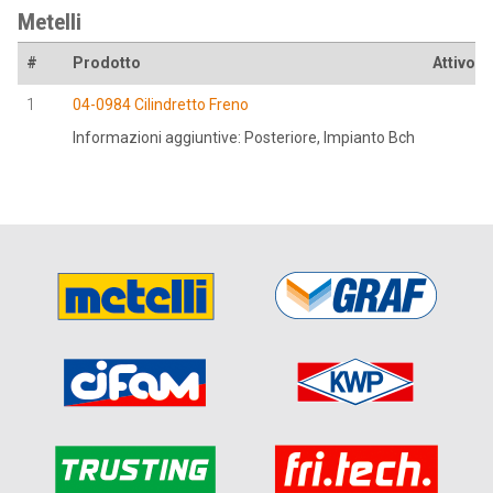
Metelli
#
Prodotto
Attivo a
1
04-0984 Cilindretto Freno
Informazioni aggiuntive: Posteriore, Impianto Bch