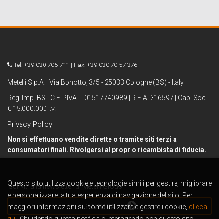
Tel: +39 030 705 711 | Fax: +39 030 70 57 376
Metelli S.p.A. | Via Bonotto, 3/5 - 25033 Cologne (BS) - Italy
Reg. Imp. BS - C.F. P.IVA IT01517740989 | R.E.A. 316597 | Cap. Soc.
€ 15.000.000 i.v.
Privacy Policy
Non si effettuano vendite dirette o tramite siti terzi a
consumatori finali. Rivolgersi al proprio ricambista di fiducia.
Questo sito utilizza cookie e tecnologie simili per gestire, migliorare
Iscriviti alla newsletter di Metelli Group
e personalizzare la tua esperienza di navigazione del sito. Per
maggiori informazioni su come utilizzare e gestire i cookie,
REGISTRATI
clicca
qui.
Chiudendo questa notifica o interagendo con questo sito