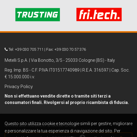
Tel: +39 030 705 711 | Fax: +39 030 70 57 376
Metelli S.p.A. | Via Bonotto, 3/5 - 25033 Cologne (BS) - Italy
Reg. Imp. BS - C.F. P.IVA IT01517740989 | R.E.A. 316597 | Cap. Soc.
€ 15.000.000 i.v.
Privacy Policy
Non si effettuano vendite dirette o tramite siti terzi a
consumatori finali. Rivolgersi al proprio ricambista di fiducia.
Questo sito utilizza cookie e tecnologie simili per gestire, migliorare
Iscriviti alla newsletter di Metelli Group
e personalizzare la tua esperienza di navigazione del sito. Per