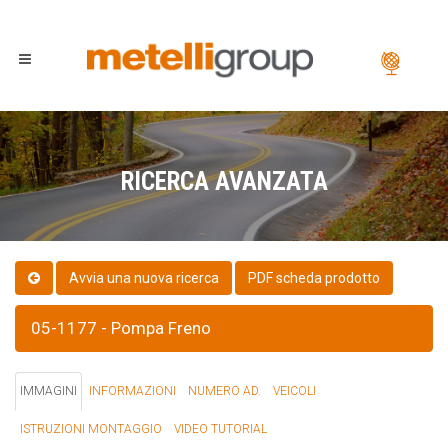
RICERCA AVANZATA
PDF scheda prodotto
05-1177 - Pompa Freno
IMMAGINI
INFORMAZIONI
NUMERO AD.
VEICOLI
ISTRUZIONI MONTAGGIO
VIDEO TUTORIAL