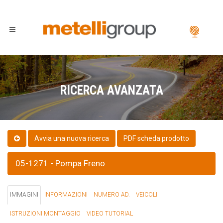
RICERCA AVANZATA
PDF scheda prodotto
05-1271 - Pompa Freno
IMMAGINI
INFORMAZIONI
NUMERO AD.
VEICOLI
ISTRUZIONI MONTAGGIO
VIDEO TUTORIAL