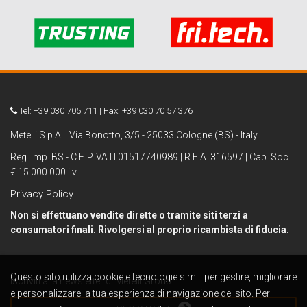
Tel: +39 030 705 711 | Fax: +39 030 70 57 376
Metelli S.p.A. | Via Bonotto, 3/5 - 25033 Cologne (BS) - Italy
Reg. Imp. BS - C.F. P.IVA IT01517740989 | R.E.A. 316597 | Cap. Soc.
€ 15.000.000 i.v.
Privacy Policy
Non si effettuano vendite dirette o tramite siti terzi a
consumatori finali. Rivolgersi al proprio ricambista di fiducia.
Questo sito utilizza cookie e tecnologie simili per gestire, migliorare
Iscriviti alla newsletter di Metelli Group
e personalizzare la tua esperienza di navigazione del sito. Per