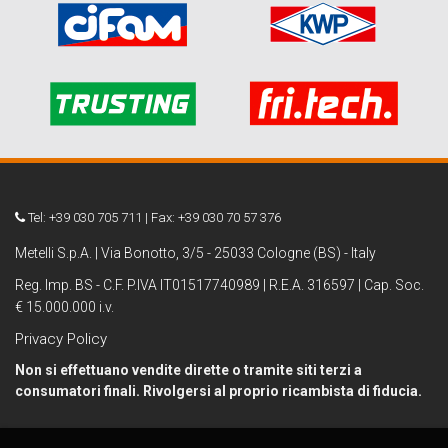
Tel: +39 030 705 711 | Fax: +39 030 70 57 376
Metelli S.p.A. | Via Bonotto, 3/5 - 25033 Cologne (BS) - Italy
Reg. Imp. BS - C.F. P.IVA IT01517740989 | R.E.A. 316597 | Cap. Soc.
€ 15.000.000 i.v.
Privacy Policy
Non si effettuano vendite dirette o tramite siti terzi a
consumatori finali. Rivolgersi al proprio ricambista di fiducia.