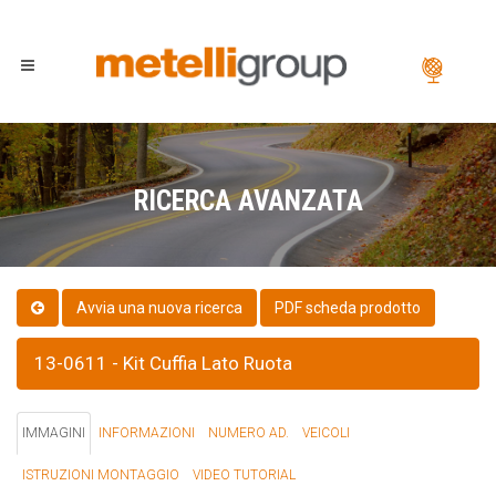
RICERCA AVANZATA
PDF scheda prodotto
13-0611 - Kit Cuffia Lato Ruota
IMMAGINI
INFORMAZIONI
NUMERO AD.
VEICOLI
ISTRUZIONI MONTAGGIO
VIDEO TUTORIAL