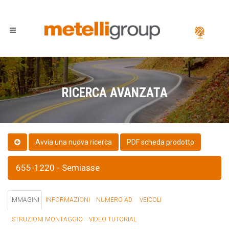
RICERCA AVANZATA
PDF scheda prodotto
655-1220 - Semiasse
IMMAGINI
INFORMAZIONI
NUMERO AD.
VEICOLI
ISTRUZIONI MONTAGGIO
VIDEO TUTORIAL