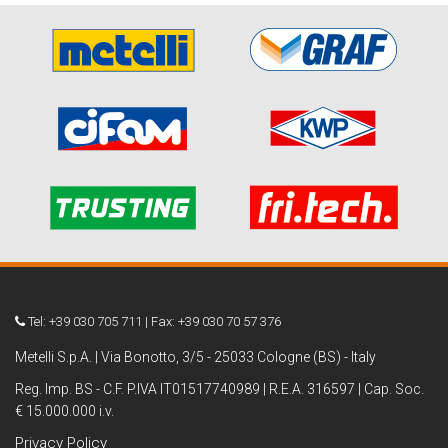
Tel: +39 030 705 711 | Fax: +39 030 70 57 376
Metelli S.p.A. | Via Bonotto, 3/5 - 25033 Cologne (BS) - Italy
Reg. Imp. BS - C.F. P.IVA IT01517740989 | R.E.A. 316597 | Cap. Soc.
€ 15.000.000 i.v.
Privacy Policy