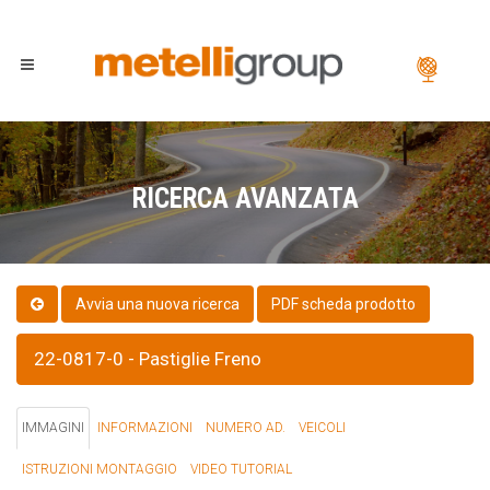
RICERCA AVANZATA
PDF scheda prodotto
22-0817-0 - Pastiglie Freno
IMMAGINI
INFORMAZIONI
NUMERO AD.
VEICOLI
ISTRUZIONI MONTAGGIO
VIDEO TUTORIAL