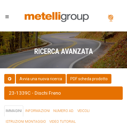
RICERCA AVANZATA
PDF scheda prodotto
23-1339C - Dischi Freno
IMMAGINI
INFORMAZIONI
NUMERO AD.
VEICOLI
ISTRUZIONI MONTAGGIO
VIDEO TUTORIAL