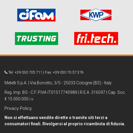
Tel: +39 030 705 711 | Fax: +39 030 70 57 376
Metelli S.p.A. | Via Bonotto, 3/5 - 25033 Cologne (BS) - Italy
Reg. Imp. BS - C.F. P.IVA IT01517740989 | R.E.A. 316597 | Cap. Soc.
€ 15.000.000 i.v.
Privacy Policy
Non si effettuano vendite dirette o tramite siti terzi a
consumatori finali. Rivolgersi al proprio ricambista di fiducia.