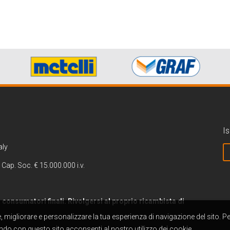
Is
aly
 Cap. Soc. € 15.000.000 i.v.
 a consumatori finali. Rivolgersi al proprio ricambista di
re, migliorare e personalizzare la tua esperienza di navigazione del sito. P
do con questo sito acconsenti al nostro utilizzo dei cookie.