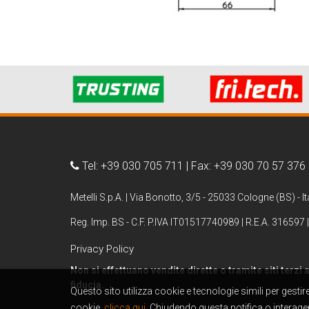
Tel: +39 030 705 711 | Fax: +39 030 70 57 376
Metelli S.p.A. | Via Bonotto, 3/5 - 25033 Cologne (BS) - It
Reg. Imp. BS - C.F. P.IVA IT01517740989 | R.E.A. 316597 |
Privacy Policy
Non si effettuano vendite dirette o tramite siti terzi
fiducia.
Questo sito utilizza cookie e tecnologie simili per gesti
cookie,
clicca qui.
Chiudendo questa notifica o interagen