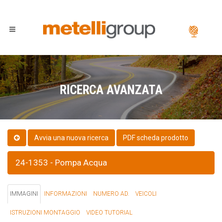
RICERCA AVANZATA
PDF scheda prodotto
24-1353 - Pompa Acqua
IMMAGINI
INFORMAZIONI
NUMERO AD.
VEICOLI
ISTRUZIONI MONTAGGIO
VIDEO TUTORIAL