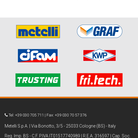
Tel: +39 030 705 711 | Fax: +39 030 70 57 376
Metelli S.p.A. | Via Bonotto, 3/5 - 25033 Cologne (BS) - Italy
Reg. Imp. BS - C.F. P.IVA IT01517740989 | R.E.A. 316597 | Cap. Soc.