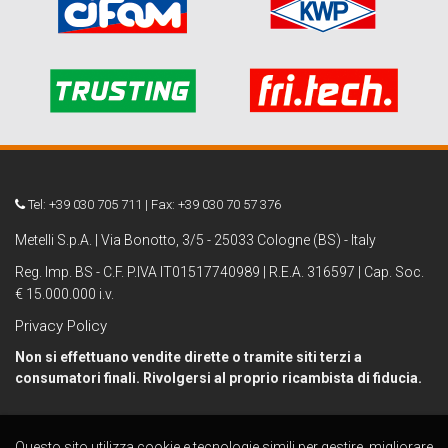
Tel: +39 030 705 711 | Fax: +39 030 70 57 376
Metelli S.p.A. | Via Bonotto, 3/5 - 25033 Cologne (BS) - Italy
Reg. Imp. BS - C.F. P.IVA IT01517740989 | R.E.A. 316597 | Cap. Soc.
€ 15.000.000 i.v.
Privacy Policy
Non si effettuano vendite dirette o tramite siti terzi a
consumatori finali. Rivolgersi al proprio ricambista di fiducia.
Questo sito utilizza cookie e tecnologie simili per gestire, migliorare