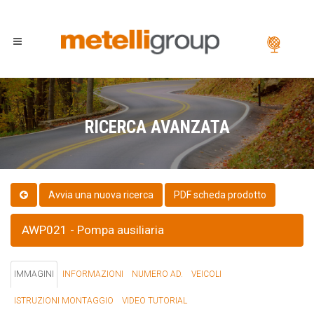
RICERCA AVANZATA
PDF scheda prodotto
AWP021 - Pompa ausiliaria
IMMAGINI
INFORMAZIONI
NUMERO AD.
VEICOLI
ISTRUZIONI MONTAGGIO
VIDEO TUTORIAL