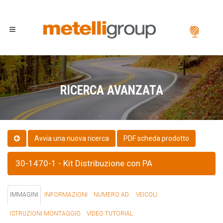
RICERCA AVANZATA
PDF scheda prodotto
30-1470-1 - Kit Distribuzione con PA
IMMAGINI
INFORMAZIONI
NUMERO AD.
VEICOLI
ISTRUZIONI MONTAGGIO
VIDEO TUTORIAL