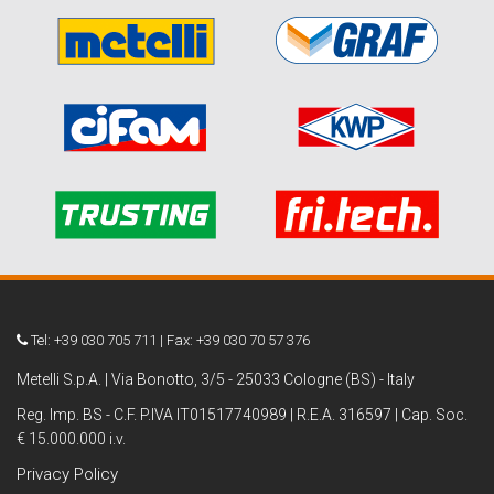
Tel: +39 030 705 711 | Fax: +39 030 70 57 376
Metelli S.p.A. | Via Bonotto, 3/5 - 25033 Cologne (BS) - Italy
Reg. Imp. BS - C.F. P.IVA IT01517740989 | R.E.A. 316597 | Cap. Soc.
€ 15.000.000 i.v.
Privacy Policy